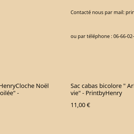
Contacté nous par mail: pr
ou par téléphone : 06-66-02
yHenryCloche Noël
Sac cabas bicolore " A
oilée" -
vie" - PrintbyHenry
11,00 €