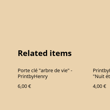
Related items
Porte clé "arbre de vie" -
Printb
PrintbyHenry
"Nuit ét
6,00 €
4,00 €