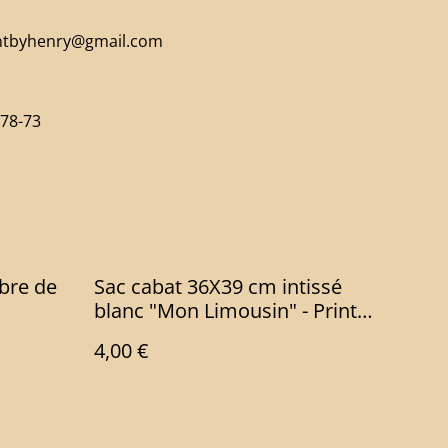
intbyhenry@gmail.com
-78-73
rbre de
Sac cabat 36X39 cm intissé
blanc "Mon Limousin" - Print
by Henry
4,00 €