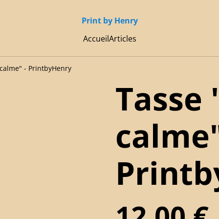
Print by Henry
Accueil
Articles
 calme" - PrintbyHenry
Tasse 
calme"
Print
12,00 €