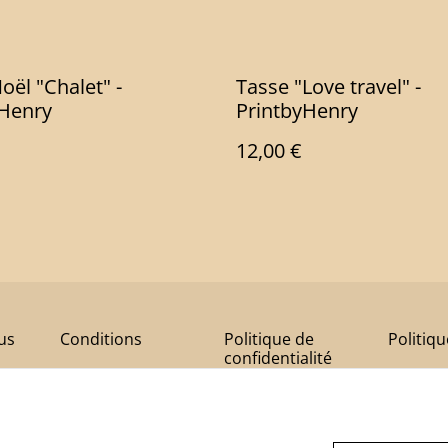
oël "Chalet" -
Tasse "Love travel" -
yHenry
PrintbyHenry
12,00 €
us
Conditions
Politique de
Politiq
confidentialité