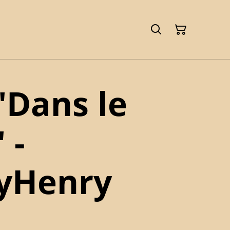
"Dans le
 -
byHenry