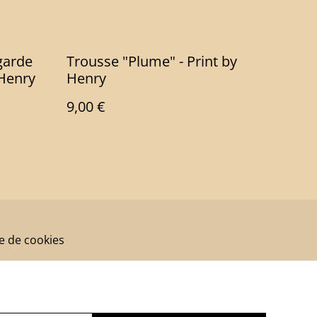
garde
Trousse "Plume" - Print by
yHenry
Henry
9,00 €
ue de cookies