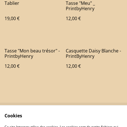
Tablier
Tasse "Meu" _
PrintbyHenry
19,00 €
12,00 €
Tasse "Mon beau trésor" -
Casquette Daisy Blanche -
PrintbyHenry
PrintByHenry
12,00 €
12,00 €
Cookies
Contactez-nous
Conditions
Politique de
Politique de cookies
Ce site Internet utilise des cookies. Les cookies sont de petits fichiers qui